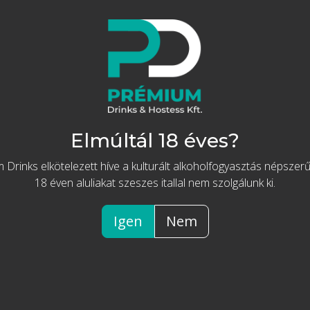
Adamu
Díszdobo
Elmúltál 18 éves?
 Drinks elkötelezett híve a kulturált alkoholfogyasztás népszerű
Tovább 
18 éven aluliakat szeszes itallal nem szolgálunk ki.
Igen
Nem
Prémium 
különl