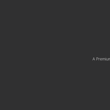
Alkoholszint
Ízvilág
Régió
Érlelési idő
Stílus
Űrmérték
BIO
A Premium
Díszdobozos
Organikus
Vegán
Címkék
Szűrők törlése