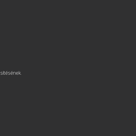
s prémium
ginek
zban, pohárral
sítésének.
az akcióhoz
Portugál Gin
egességek