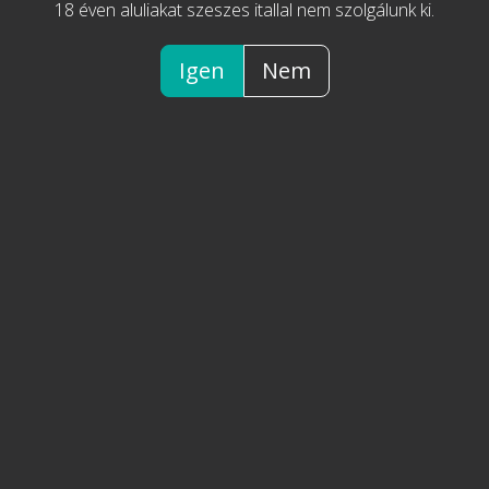
18 éven aluliakat szeszes itallal nem szolgálunk ki.
különlegességek
Igen
Nem
Készleten