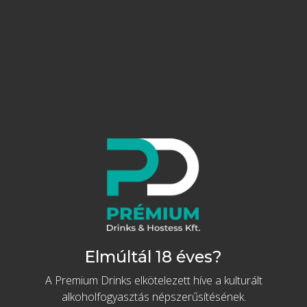
XXS Zacskós Liofilizált Eper szeletek 6g
909 Ft
Adamus prémium
ginek
Díszdobozban, pohárral
Elmúltál 18 éves?
Kosárba
A Premium Drinks elkötelezett híve a kulturált
Tovább az akcióhoz
Részletek
alkoholfogyasztás népszerűsítésének.
Prémium Portugál Gin