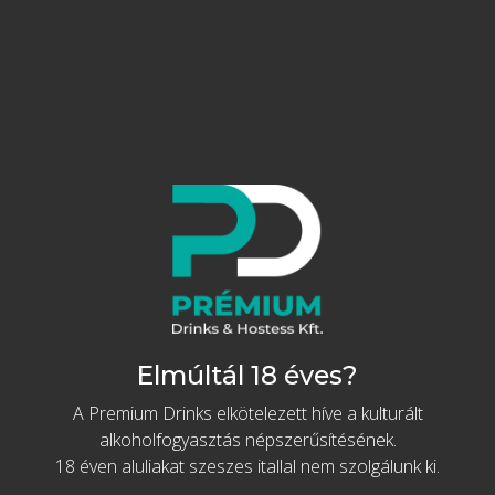
Kosárba
Részletek
Készleten
Akció
Adamus prémium
ginek
Díszdobozban, pohárral
Elmúltál 18 éves?
A Premium Drinks elkötelezett híve a kulturált
Tovább az akcióhoz
alkoholfogyasztás népszerűsítésének.
Prémium Portugál Gin
18 éven aluliakat szeszes itallal nem szolgálunk ki.
különlegességek