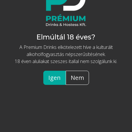
TERMÉKEINK
Adamus prémium
ginek
Díszdobozban, pohárral
VODKA
Elmúltál 18 éves?
GIN
A Premium Drinks elkötelezett híve a kulturált
Tovább az akcióhoz
RUM
alkoholfogyasztás népszerűsítésének.
Prémium Portugál Gin
GYÜMÖLCSPÁRLAT/PÁLINKA
18 éven aluliakat szeszes itallal nem szolgálunk ki.
különlegességek
WHISKY
KONYAK, BRANDY
Igen
Nem
TEQUILA
PREMIUMDRINKS
RÓLUNK
KAPCSOLAT
VISZONTELADÓKNAK
KOKTÉLRECEPTEK