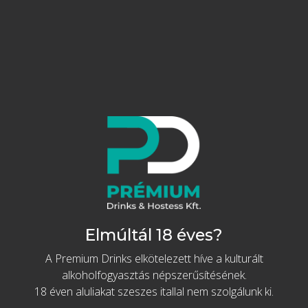
Finsbury Gin 37,5% 1L
Adamus prémium
5 499 Ft
ginek
Díszdobozban, pohárral
Elmúltál 18 éves?
Kosárba
A Premium Drinks elkötelezett híve a kulturált
Tovább az akcióhoz
alkoholfogyasztás népszerűsítésének.
Prémium Portugál Gin
Részletek
18 éven aluliakat szeszes itallal nem szolgálunk ki.
különlegességek