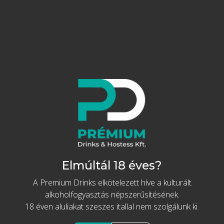
„A történelem hamvaiból emelkedik ki a
mesterség szelleme.”
Signature Casks
Strukturált. Alapvető. Kifinomult.
Tisztelgés Panama történelmi negyedének
újjászületése előtt – ahol a kitartás, a
szakértelem és a visszafogott elegancia egy új
kezdet alapjait teremtette meg.
Adamus prémium
ginek
Díszdobozban, pohárral
Elmúltál 18 éves?
A Premium Drinks elkötelezett híve a kulturált
Tovább az akcióhoz
alkoholfogyasztás népszerűsítésének.
Prémium Portugál Gin
18 éven aluliakat szeszes itallal nem szolgálunk ki.
különlegességek
ÉRTÉKELÉSEK