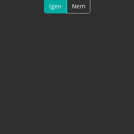
Igen
Nem
Ron Cueva 1501 Solera 8 éves
rum 0.7 LITER
Pontszámok állása
5
0 db